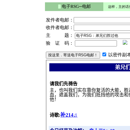
▋
电子RSG─电邮
这样，主的话
发件者电邮：
收件者电邮：
主 题：
验 证 码：
以密件副