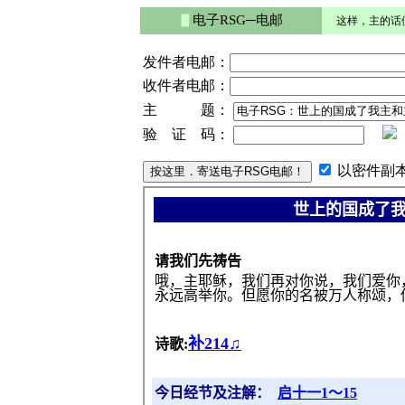
▋
电子RSG─电邮
这样，主的话
发件者电邮：
收件者电邮：
主 题：
验 证 码：
以密件副