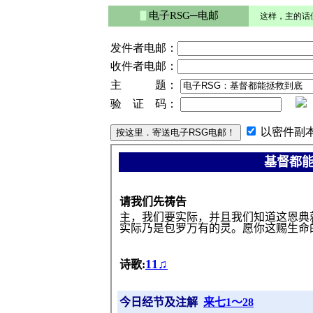
▋
电子RSG─电邮
这样，主的话
发件者电邮：
收件者电邮：
主 题：
验 证 码：
以密件副